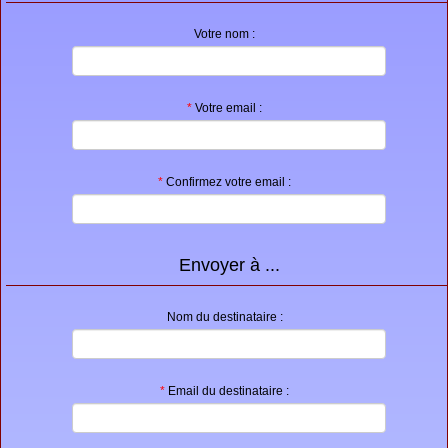
Proposer une annonce
Votre nom :
FAQ
Sites à visiter
*
Votre email :
Partenaires
Recherche
*
Confirmez votre email :
Envoyer à ...
Nom du destinataire :
*
Email du destinataire :