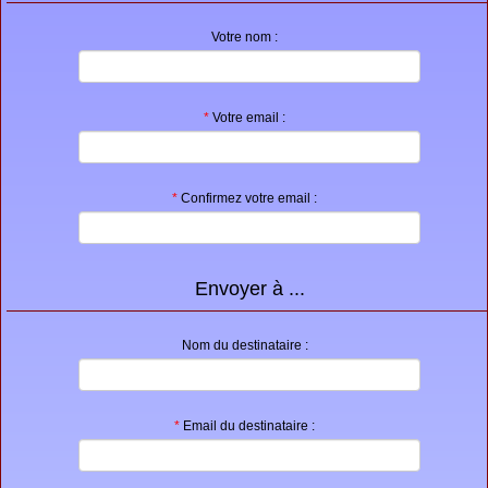
Proposer une annonce
Votre nom :
FAQ
Sites à visiter
*
Votre email :
Partenaires
Recherche
*
Confirmez votre email :
Envoyer à ...
Nom du destinataire :
*
Email du destinataire :