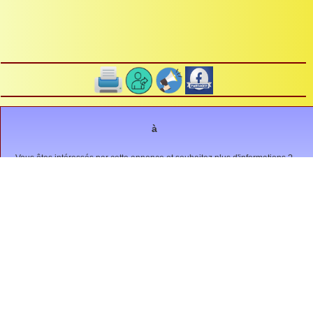
à
Vous êtes intéressés par cette annonce et souhaitez plus d'informations ?
Envoyez un message à
Animation, sortie, spectacle...
(6)
Autres, ...
(1)
Bourse, brocante, Puces, ...
(1)
Compétition, match, tournoi, ....
(0)
Concours belote, loto, ...
(0)
Conférence, meeting, rassemblement, ...
(0)