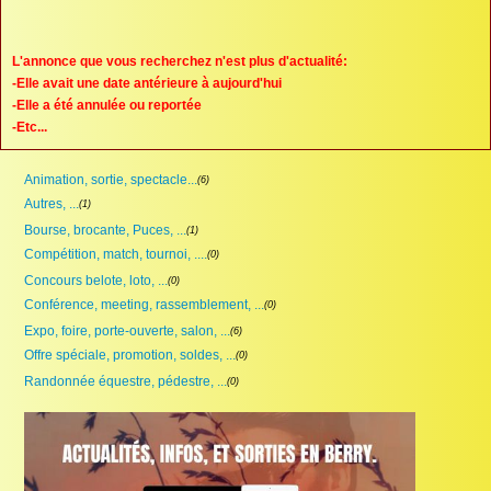
Proposer une annonce
FAQ
L'annonce que vous recherchez n'est plus d'actualité:
-Elle avait une date antérieure à aujourd'hui
Sites à visiter
-Elle a été annulée ou reportée
-Etc...
Partenaires
Animation, sortie, spectacle...
(6)
Recherche
Autres, ...
(1)
Bourse, brocante, Puces, ...
(1)
Compétition, match, tournoi, ....
(0)
Concours belote, loto, ...
(0)
Conférence, meeting, rassemblement, ...
(0)
Expo, foire, porte-ouverte, salon, ...
(6)
Offre spéciale, promotion, soldes, ...
(0)
Randonnée équestre, pédestre, ...
(0)