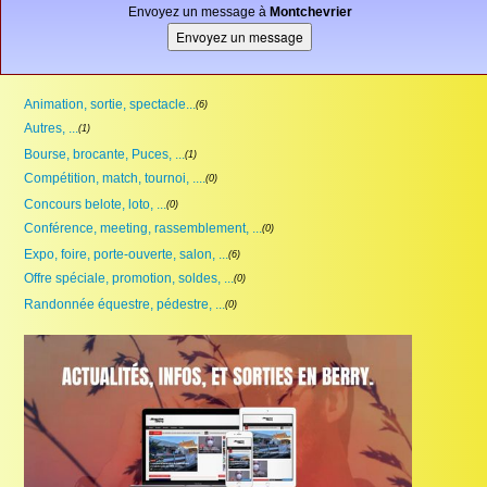
Envoyez un message à
Montchevrier
Animation, sortie, spectacle...
(6)
Autres, ...
(1)
Bourse, brocante, Puces, ...
(1)
Compétition, match, tournoi, ....
(0)
Concours belote, loto, ...
(0)
Conférence, meeting, rassemblement, ...
(0)
Expo, foire, porte-ouverte, salon, ...
(6)
Offre spéciale, promotion, soldes, ...
(0)
Randonnée équestre, pédestre, ...
(0)