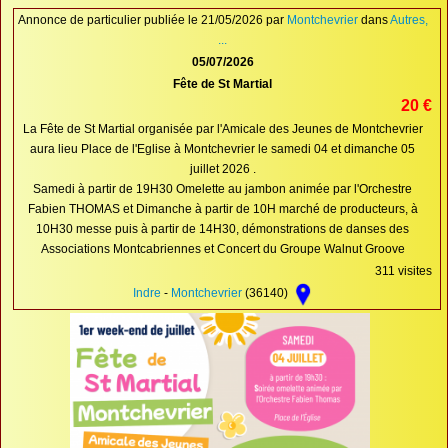
Proposer une annonce
Annonce de particulier publiée le 21/05/2026 par
Montchevrier
dans
Autres,
...
FAQ
05/07/2026
Fête de St Martial
Sites à visiter
20 €
Partenaires
La Fête de St Martial organisée par l'Amicale des Jeunes de Montchevrier
aura lieu Place de l'Eglise à Montchevrier le samedi 04 et dimanche 05
Recherche
juillet 2026 .
Samedi à partir de 19H30 Omelette au jambon animée par l'Orchestre
Fabien THOMAS et Dimanche à partir de 10H marché de producteurs, à
10H30 messe puis à partir de 14H30, démonstrations de danses des
Associations Montcabriennes et Concert du Groupe Walnut Groove
311 visites
Indre
-
Montchevrier
(36140)