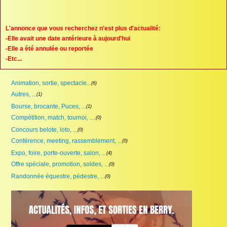
Proposer une annonce
FAQ
L'annonce que vous recherchez n'est plus d'actualité:
-Elle avait une date antérieure à aujourd'hui
Sites à visiter
-Elle a été annulée ou reportée
-Etc...
Partenaires
Animation, sortie, spectacle...
(6)
Recherche
Autres, ...
(1)
Bourse, brocante, Puces, ...
(1)
Compétition, match, tournoi, ....
(0)
Concours belote, loto, ...
(0)
Conférence, meeting, rassemblement, ...
(0)
Expo, foire, porte-ouverte, salon, ...
(4)
Offre spéciale, promotion, soldes, ...
(0)
Randonnée équestre, pédestre, ...
(0)