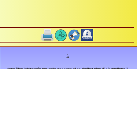
à
Vous êtes intéressés par cette annonce et souhaitez plus d'informations ?
Envoyez un message à
Animation, sortie, spectacle...
(6)
Autres, ...
(1)
Bourse, brocante, Puces, ...
(1)
Compétition, match, tournoi, ....
(0)
Concours belote, loto, ...
(0)
Conférence, meeting, rassemblement, ...
(0)