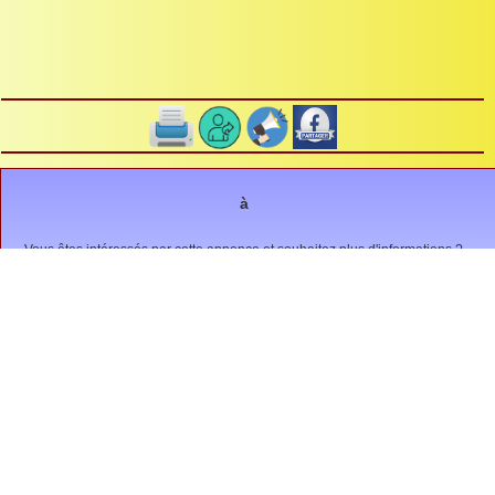
à
Vous êtes intéressés par cette annonce et souhaitez plus d'informations ?
Envoyez un message à
Animation, sortie, spectacle...
(6)
Autres, ...
(1)
Bourse, brocante, Puces, ...
(1)
Compétition, match, tournoi, ....
(0)
Concours belote, loto, ...
(0)
Conférence, meeting, rassemblement, ...
(0)