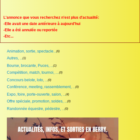
Proposer une annonce
FAQ
L'annonce que vous recherchez n'est plus d'actualité:
-Elle avait une date antérieure à aujourd'hui
Sites à visiter
-Elle a été annulée ou reportée
-Etc...
Partenaires
Animation, sortie, spectacle...
(6)
Recherche
Autres, ...
(1)
Bourse, brocante, Puces, ...
(1)
Compétition, match, tournoi, ....
(0)
Concours belote, loto, ...
(0)
Conférence, meeting, rassemblement, ...
(0)
Expo, foire, porte-ouverte, salon, ...
(4)
Offre spéciale, promotion, soldes, ...
(0)
Randonnée équestre, pédestre, ...
(0)