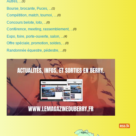
Autres, ...
(1)
Proposer une annonce
Bourse, brocante, Puces, ...
(1)
FAQ
Compétition, match, tournoi, ....
(0)
Concours belote, loto, ...
(0)
Sites à visiter
Conférence, meeting, rassemblement, ...
(0)
Expo, foire, porte-ouverte, salon, ...
(4)
Partenaires
Offre spéciale, promotion, soldes, ...
(0)
Randonnée équestre, pédestre, ...
Recherche
(0)