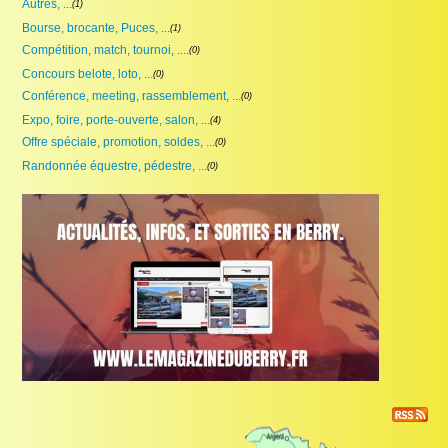
Autres, ...
(1)
Proposer une annonce
Bourse, brocante, Puces, ...
(1)
FAQ
Compétition, match, tournoi, ....
(0)
Concours belote, loto, ...
(0)
Sites à visiter
Conférence, meeting, rassemblement, ...
(0)
Expo, foire, porte-ouverte, salon, ...
(4)
Partenaires
Offre spéciale, promotion, soldes, ...
(0)
Randonnée équestre, pédestre, ...
Recherche
(0)