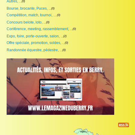
Autres, ...
(0)
Proposer une annonce
Bourse, brocante, Puces, ...
(0)
FAQ
Compétition, match, tournoi, ....
(0)
Concours belote, loto, ...
(0)
Sites à visiter
Conférence, meeting, rassemblement, ...
(0)
Expo, foire, porte-ouverte, salon, ...
(2)
Partenaires
Offre spéciale, promotion, soldes, ...
(0)
Randonnée équestre, pédestre, ...
Recherche
(0)