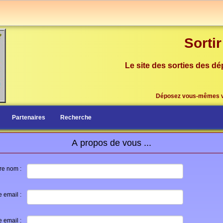
Sorti
Le site des sorties des dé
Déposez vous-mêmes 
Partenaires
Recherche
A propos de vous ...
re nom :
e email :
 email :