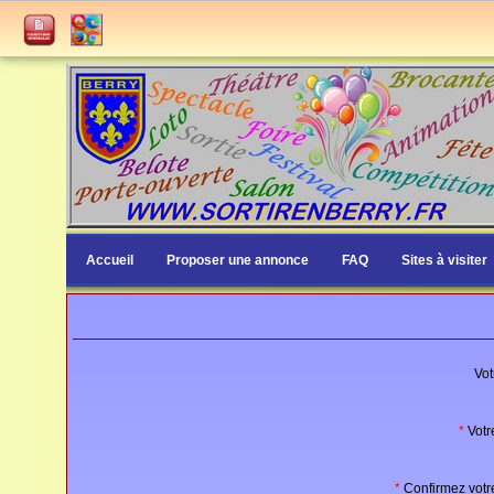
Accueil
Proposer une annonce
FAQ
Sites à visiter
Vot
*
Votr
*
Confirmez votre