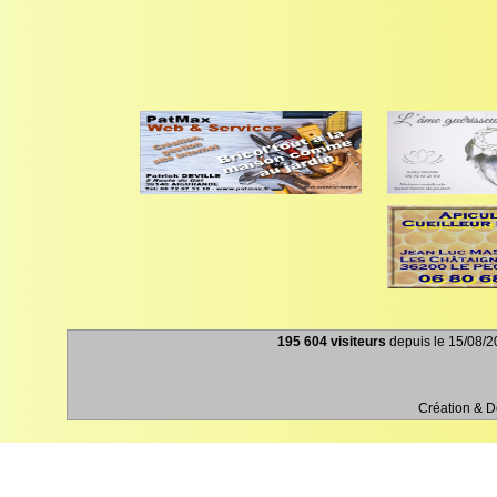
195 604 visiteurs
depuis le 15/08/20
Création & 