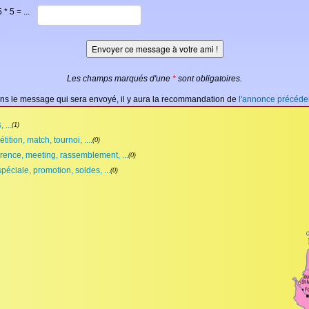
* 5 = ...
Les champs marqués d'une
*
sont obligatoires.
ns le message qui sera envoyé, il y aura la recommandation de
l'annonce précéde
 ...
(1)
ition, match, tournoi, ....
(0)
rence, meeting, rassemblement, ...
(0)
spéciale, promotion, soldes, ...
(0)