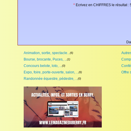
*
Ecrivez en CHIFFRES le résultat : 5 
Da
Animation, sortie, spectacle...
Autres,
(6)
Bourse, brocante, Puces, ...
Compét
(1)
Concours belote, loto, ...
Confé
(0)
Expo, foire, porte-ouverte, salon, ...
Offre 
(6)
Randonnée équestre, pédestre, ...
(0)