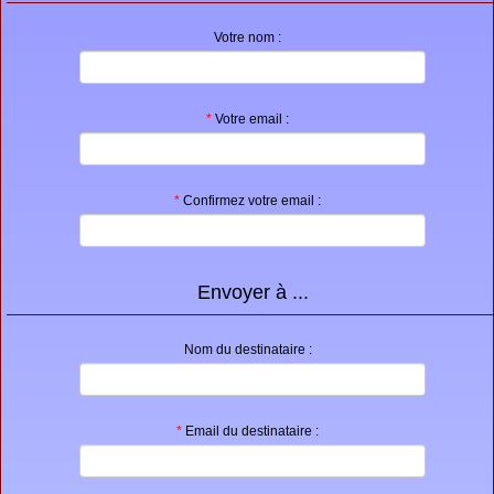
Proposer une annonce
Votre nom :
FAQ
Sites à visiter
*
Votre email :
Partenaires
Recherche
*
Confirmez votre email :
Envoyer à ...
Nom du destinataire :
*
Email du destinataire :