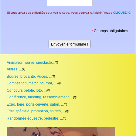
Si vous avez des difficultés pour voir le code, vous pouvez rafraichir l'image
CLIQUEZ ICI
*
Champs obligatoires
Animation, sortie, spectacle...
(6)
Autres, ...
(1)
Bourse, brocante, Puces, ...
(1)
Compétition, match, tournoi, ....
(0)
Concours belote, loto, ...
(0)
Conférence, meeting, rassemblement, ...
(0)
Expo, foire, porte-ouverte, salon, ...
(6)
Offre spéciale, promotion, soldes, ...
(0)
Randonnée équestre, pédestre, ...
(0)