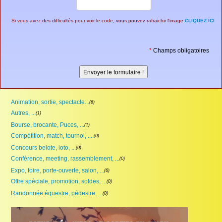
Si vous avez des difficultés pour voir le code, vous pouvez rafraichir l'image
CLIQUEZ ICI
*
Champs obligatoires
Animation, sortie, spectacle...
(6)
Autres, ...
(1)
Bourse, brocante, Puces, ...
(1)
Compétition, match, tournoi, ....
(0)
Concours belote, loto, ...
(0)
Conférence, meeting, rassemblement, ...
(0)
Expo, foire, porte-ouverte, salon, ...
(6)
Offre spéciale, promotion, soldes, ...
(0)
Randonnée équestre, pédestre, ...
(0)