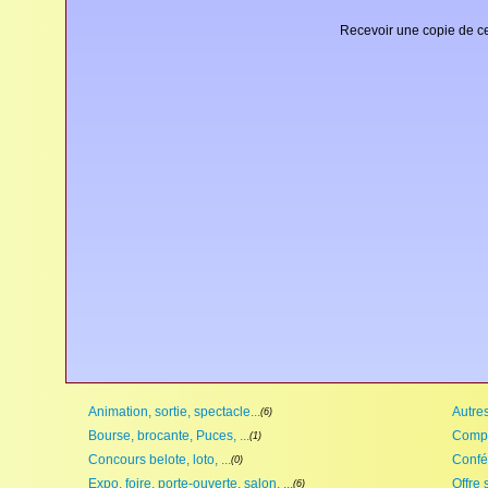
Recevoir une copie de ce
Animation, sortie, spectacle...
Autres,
(6)
Bourse, brocante, Puces, ...
Compét
(1)
Concours belote, loto, ...
Confé
(0)
Expo, foire, porte-ouverte, salon, ...
Offre 
(6)