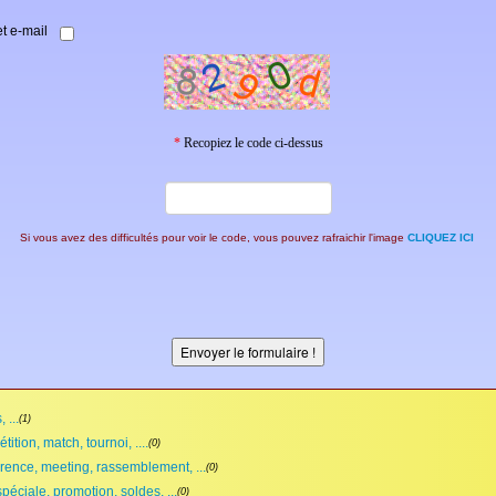
t e-mail
*
Recopiez le code ci-dessus
Si vous avez des difficultés pour voir le code, vous pouvez rafraichir l'image
CLIQUEZ ICI
 ...
(1)
ition, match, tournoi, ....
(0)
rence, meeting, rassemblement, ...
(0)
spéciale, promotion, soldes, ...
(0)