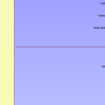
*
Vot
*
Votre
Votre tél
*
Me