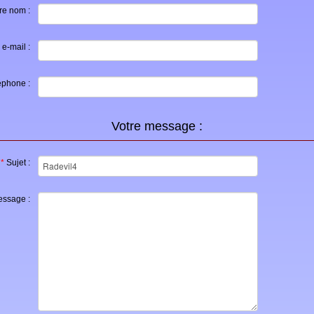
re nom :
 e-mail :
éphone :
Votre message :
*
Sujet :
ssage :