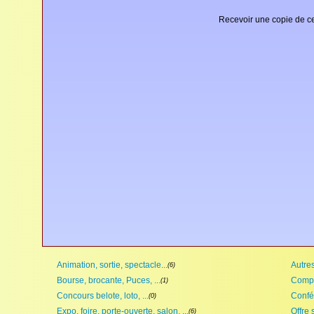
Recevoir une copie de ce
Animation, sortie, spectacle...
Autres,
(6)
Bourse, brocante, Puces, ...
Compét
(1)
Concours belote, loto, ...
Confé
(0)
Expo, foire, porte-ouverte, salon, ...
Offre 
(6)