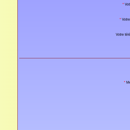
*
Vot
*
Votre
Votre tél
*
Me