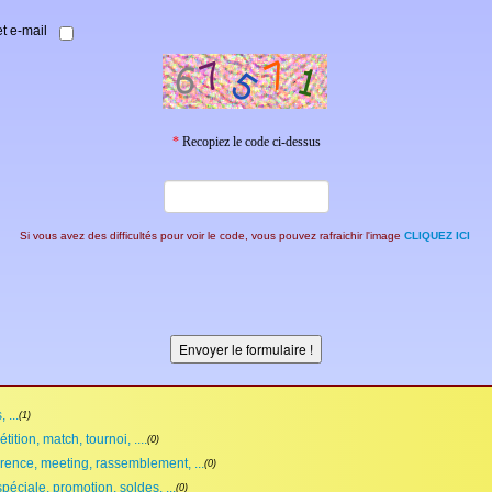
t e-mail
*
Recopiez le code ci-dessus
Si vous avez des difficultés pour voir le code, vous pouvez rafraichir l'image
CLIQUEZ ICI
 ...
(1)
ition, match, tournoi, ....
(0)
rence, meeting, rassemblement, ...
(0)
spéciale, promotion, soldes, ...
(0)