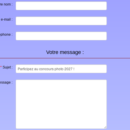
re nom :
 e-mail :
éphone :
Votre message :
*
Sujet :
ssage :