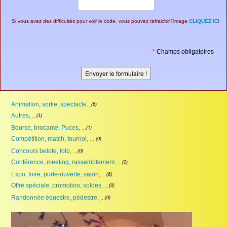
Si vous avez des difficultés pour voir le code, vous pouvez rafraichir l'image
CLIQUEZ ICI
*
Champs obligatoires
Animation, sortie, spectacle...
(6)
Autres, ...
(1)
Bourse, brocante, Puces, ...
(1)
Compétition, match, tournoi, ....
(0)
Concours belote, loto, ...
(0)
Conférence, meeting, rassemblement, ...
(0)
Expo, foire, porte-ouverte, salon, ...
(6)
Offre spéciale, promotion, soldes, ...
(0)
Randonnée équestre, pédestre, ...
(0)