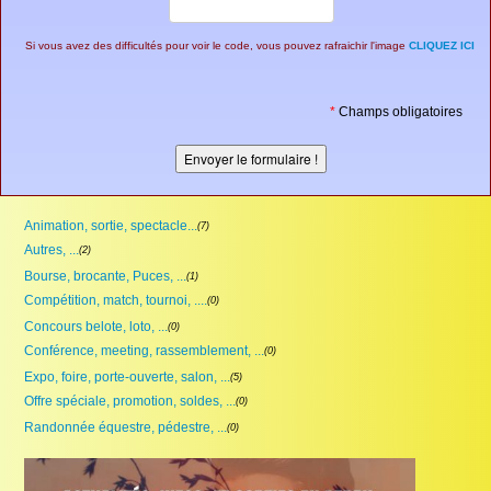
Si vous avez des difficultés pour voir le code, vous pouvez rafraichir l'image
CLIQUEZ ICI
*
Champs obligatoires
Animation, sortie, spectacle...
(7)
Autres, ...
(2)
Bourse, brocante, Puces, ...
(1)
Compétition, match, tournoi, ....
(0)
Concours belote, loto, ...
(0)
Conférence, meeting, rassemblement, ...
(0)
Expo, foire, porte-ouverte, salon, ...
(5)
Offre spéciale, promotion, soldes, ...
(0)
Randonnée équestre, pédestre, ...
(0)