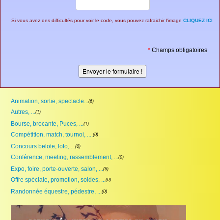
Si vous avez des difficultés pour voir le code, vous pouvez rafraichir l'image
CLIQUEZ ICI
*
Champs obligatoires
Animation, sortie, spectacle...
(6)
Autres, ...
(1)
Bourse, brocante, Puces, ...
(1)
Compétition, match, tournoi, ....
(0)
Concours belote, loto, ...
(0)
Conférence, meeting, rassemblement, ...
(0)
Expo, foire, porte-ouverte, salon, ...
(6)
Offre spéciale, promotion, soldes, ...
(0)
Randonnée équestre, pédestre, ...
(0)