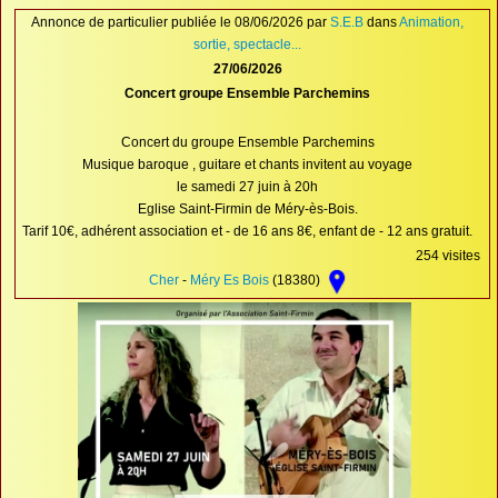
Proposer une annonce
Annonce de particulier publiée le 08/06/2026 par
S.E.B
dans
Animation,
sortie, spectacle...
FAQ
27/06/2026
Concert groupe Ensemble Parchemins
Sites à visiter
Partenaires
Concert du groupe Ensemble Parchemins
Musique baroque , guitare et chants invitent au voyage
Recherche
le samedi 27 juin à 20h
Eglise Saint-Firmin de Méry-ès-Bois.
Tarif 10€, adhérent association et - de 16 ans 8€, enfant de - 12 ans gratuit.
254 visites
Cher
-
Méry Es Bois
(18380)