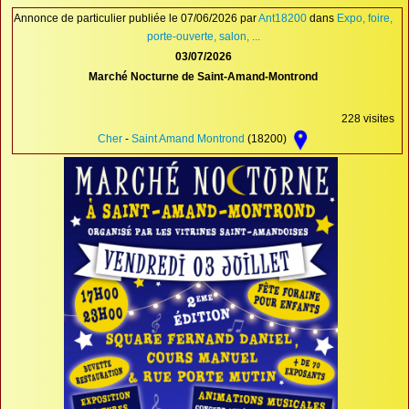
Proposer une annonce
Annonce de particulier publiée le 07/06/2026 par
Ant18200
dans
Expo, foire,
porte-ouverte, salon, ...
FAQ
03/07/2026
Marché Nocturne de Saint-Amand-Montrond
Sites à visiter
Partenaires
228 visites
Cher
-
Saint Amand Montrond
(18200)
Recherche