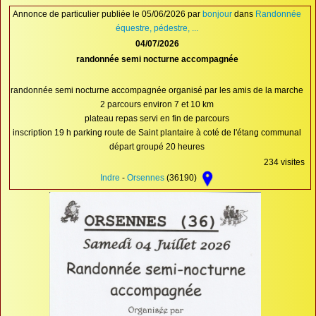
Proposer une annonce
Annonce de particulier publiée le 05/06/2026 par
bonjour
dans
Randonnée
équestre, pédestre, ...
FAQ
04/07/2026
randonnée semi nocturne accompagnée
Sites à visiter
Partenaires
randonnée semi nocturne accompagnée organisé par les amis de la marche
2 parcours environ 7 et 10 km
Recherche
plateau repas servi en fin de parcours
inscription 19 h parking route de Saint plantaire à coté de l'étang communal
départ groupé 20 heures
234 visites
Indre
-
Orsennes
(36190)