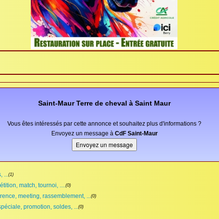
Saint-Maur Terre de cheval à Saint Maur
Vous êtes intéressés par cette annonce et souhaitez plus d'informations ?
Envoyez un message à
CdF Saint-Maur
 ...
(1)
ition, match, tournoi, ....
(0)
rence, meeting, rassemblement, ...
(0)
spéciale, promotion, soldes, ...
(0)