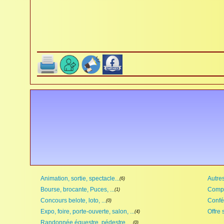
Animation, sortie, spectacle...
Autres,
(6)
Bourse, brocante, Puces, ...
Compét
(1)
Concours belote, loto, ...
Confé
(0)
Expo, foire, porte-ouverte, salon, ...
Offre 
(4)
Randonnée équestre, pédestre, ...
(0)