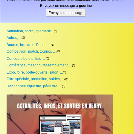
Envoyez un message à
guerine
Animation, sortie, spectacle...
(6)
Autres, ...
(1)
Bourse, brocante, Puces, ...
(1)
Compétition, match, tournoi, ....
(0)
Concours belote, loto, ...
(0)
Conférence, meeting, rassemblement, ...
(0)
Expo, foire, porte-ouverte, salon, ...
(6)
Offre spéciale, promotion, soldes, ...
(0)
Randonnée équestre, pédestre, ...
(0)