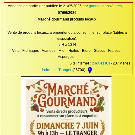
Proposer une annonce
Annonce de particulier publiée le 21/05/2026 par
guerine
dans
Autres, ...
07/06/2026
FAQ
Marché gourmand produits locaux
Sites à visiter
Vente de produits locaux, à emporter ou à consommer sur place (tables à
Partenaires
disposition).
9 H à 13 H
Recherche
Vins - Fromages - Viandes - Miel - Huiles - Bière - Glaces - Fraises -
Asperges...
Site internet :
Cliquez ICI
- 237 visites
Indre
-
Le Tranger
(36700)