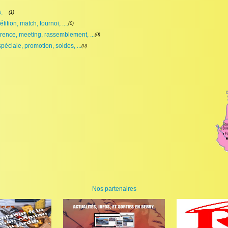
 ...
(1)
ition, match, tournoi, ....
(0)
rence, meeting, rassemblement, ...
(0)
spéciale, promotion, soldes, ...
(0)
Nos partenaires