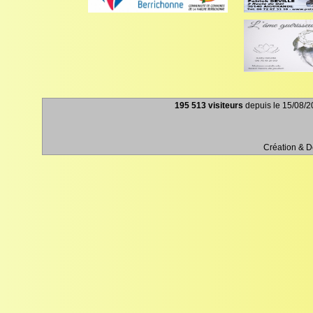
195 513 visiteurs
depuis le 15/08/20
Création & 