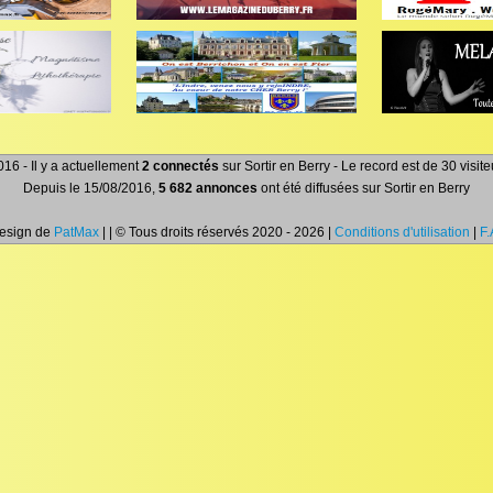
16 - Il y a actuellement
2 connectés
sur Sortir en Berry - Le record est de 30 visi
Depuis le 15/08/2016,
5 682 annonces
ont été diffusées sur Sortir en Berry
Design de
PatMax
| | © Tous droits réservés 2020 - 2026 |
Conditions d'utilisation
|
F.