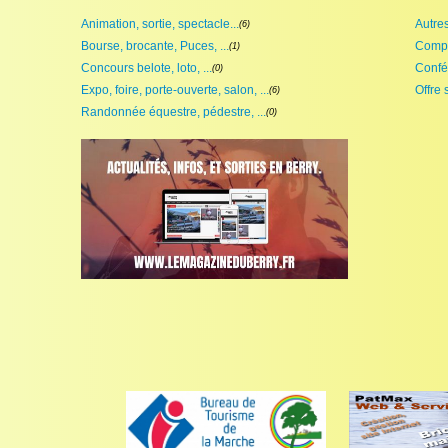
Animation, sortie, spectacle...
Autres,
(6)
Bourse, brocante, Puces, ...
Compét
(1)
Concours belote, loto, ...
Confé
(0)
Expo, foire, porte-ouverte, salon, ...
Offre 
(6)
Randonnée équestre, pédestre, ...
(0)