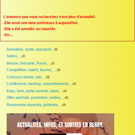
Proposer une annonce
FAQ
L'annonce que vous recherchez n'est plus d'actualité:
-Elle avait une date antérieure à aujourd'hui
Sites à visiter
-Elle a été annulée ou reportée
-Etc...
Partenaires
Animation, sortie, spectacle...
(6)
Recherche
Autres, ...
(1)
Bourse, brocante, Puces, ...
(1)
Compétition, match, tournoi, ....
(0)
Concours belote, loto, ...
(0)
Conférence, meeting, rassemblement, ...
(0)
Expo, foire, porte-ouverte, salon, ...
(6)
Offre spéciale, promotion, soldes, ...
(0)
Randonnée équestre, pédestre, ...
(0)