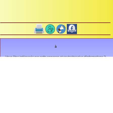
à
Vous êtes intéressés par cette annonce et souhaitez plus d'informations ?
Envoyez un message à
Animation, sortie, spectacle...
(6)
Autres, ...
(1)
Bourse, brocante, Puces, ...
(1)
Compétition, match, tournoi, ....
(0)
Concours belote, loto, ...
(0)
Conférence, meeting, rassemblement, ...
(0)