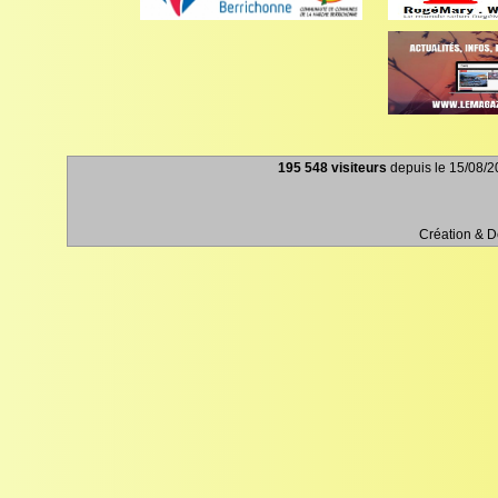
195 548 visiteurs
depuis le 15/08/20
Création & 