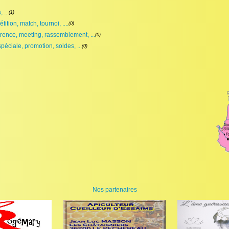
 ...
(1)
ition, match, tournoi, ....
(0)
rence, meeting, rassemblement, ...
(0)
spéciale, promotion, soldes, ...
(0)
Nos partenaires