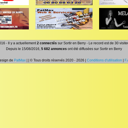
16 - Il y a actuellement
2 connectés
sur Sortir en Berry - Le record est de 30 visi
Depuis le 15/08/2016,
5 682 annonces
ont été diffusées sur Sortir en Berry
Design de
PatMax
| | © Tous droits réservés 2020 - 2026 |
Conditions d'utilisation
|
F.