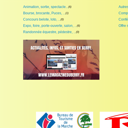
Animation, sortie, spectacle...
Autres,
(6)
Bourse, brocante, Puces, ...
Compét
(1)
Concours belote, loto, ...
Confé
(0)
Expo, foire, porte-ouverte, salon, ...
Offre 
(6)
Randonnée équestre, pédestre, ...
(0)