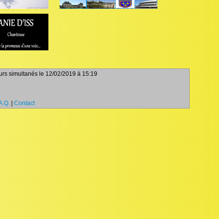
teurs simultanés le 12/02/2019 à 15:19
A.Q.
|
Contact