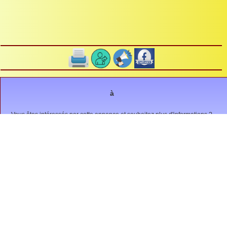
à
Vous êtes intéressés par cette annonce et souhaitez plus d'informations ?
Envoyez un message à
Animation, sortie, spectacle...
(6)
Autres, ...
(1)
Bourse, brocante, Puces, ...
(1)
Compétition, match, tournoi, ....
(0)
Concours belote, loto, ...
(0)
Conférence, meeting, rassemblement, ...
(0)