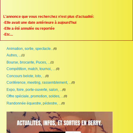
Proposer une annonce
FAQ
L'annonce que vous recherchez n'est plus d'actualité:
-Elle avait une date antérieure à aujourd'hui
Sites à visiter
-Elle a été annulée ou reportée
-Etc...
Partenaires
Animation, sortie, spectacle...
(6)
Recherche
Autres, ...
(1)
Bourse, brocante, Puces, ...
(1)
Compétition, match, tournoi, ....
(0)
Concours belote, loto, ...
(0)
Conférence, meeting, rassemblement, ...
(0)
Expo, foire, porte-ouverte, salon, ...
(6)
Offre spéciale, promotion, soldes, ...
(0)
Randonnée équestre, pédestre, ...
(0)