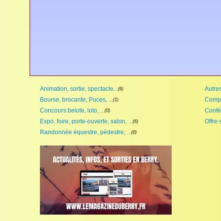
Animation, sortie, spectacle...
Autres,
(6)
Bourse, brocante, Puces, ...
Compét
(1)
Concours belote, loto, ...
Confé
(0)
Expo, foire, porte-ouverte, salon, ...
Offre 
(6)
Randonnée équestre, pédestre, ...
(0)