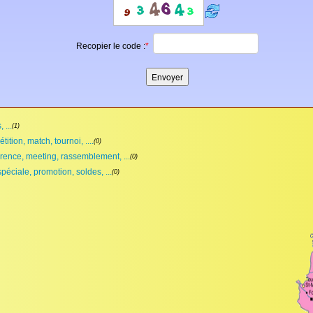
Recopier le code :
*
 ...
(1)
ition, match, tournoi, ....
(0)
rence, meeting, rassemblement, ...
(0)
spéciale, promotion, soldes, ...
(0)