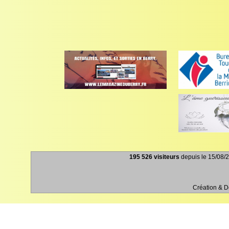
195 526 visiteurs
depuis le 15/08/2
Création & 