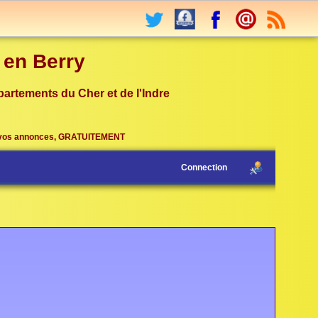
r en Berry
partements du Cher et de l'Indre
vos annonces, GRATUITEMENT
Connection