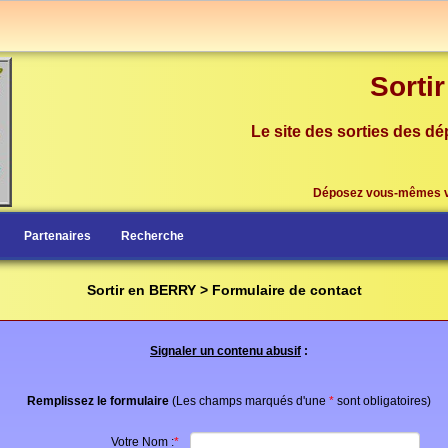
Sorti
Le site des sorties des dé
Déposez vous-mêmes 
Partenaires
Recherche
Sortir en BERRY > Formulaire de contact
Signaler un contenu abusif
:
Remplissez le formulaire
(Les champs marqués d'une
*
sont obligatoires)
Votre Nom :
*