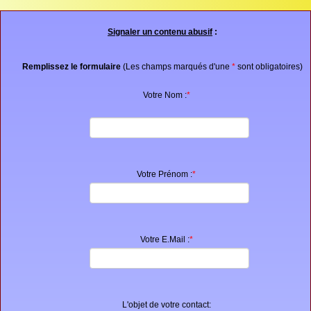
Proposer une annonce
Signaler un contenu abusif
:
FAQ
Sites à visiter
Remplissez le formulaire
(Les champs marqués d'une
*
sont obligatoires)
Partenaires
Votre Nom :
*
Recherche
Votre Prénom :
*
Votre E.Mail :
*
L'objet de votre contact: