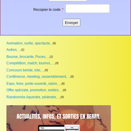
Recopier le code :
*
Animation, sortie, spectacle...
(6)
Autres, ...
(1)
Bourse, brocante, Puces, ...
(1)
Compétition, match, tournoi, ....
(0)
Concours belote, loto, ...
(0)
Conférence, meeting, rassemblement, ...
(0)
Expo, foire, porte-ouverte, salon, ...
(6)
Offre spéciale, promotion, soldes, ...
(0)
Randonnée équestre, pédestre, ...
(0)